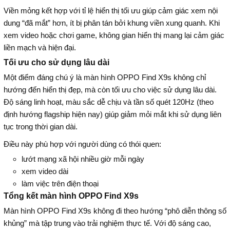
Viền mỏng kết hợp với tỉ lệ hiển thị tối ưu giúp cảm giác xem nội
dung “đã mắt” hơn, ít bị phân tán bởi khung viền xung quanh. Khi
xem video hoặc chơi game, không gian hiển thị mang lại cảm giác
liền mạch và hiện đại.
Tối ưu cho sử dụng lâu dài
Một điểm đáng chú ý là màn hình OPPO Find X9s không chỉ
hướng đến hiển thị đẹp, mà còn tối ưu cho việc sử dụng lâu dài.
Độ sáng linh hoạt, màu sắc dễ chịu và tần số quét 120Hz (theo
định hướng flagship hiện nay) giúp giảm mỏi mắt khi sử dụng liên
tục trong thời gian dài.
Điều này phù hợp với người dùng có thói quen:
lướt mạng xã hội nhiều giờ mỗi ngày
xem video dài
làm việc trên điện thoại
Tổng kết màn hình OPPO Find X9s
Màn hình OPPO Find X9s không đi theo hướng “phô diễn thông số
khủng” mà tập trung vào trải nghiệm thực tế. Với độ sáng cao,