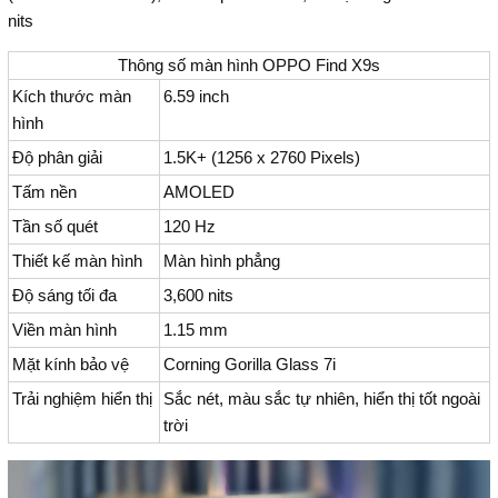
nits
Thông số màn hình OPPO Find X9s
Kích thước màn
6.59 inch
hình
Độ phân giải
1.5K+ (1256 x 2760 Pixels)
Tấm nền
AMOLED
Tần số quét
120 Hz
Thiết kế màn hình
Màn hình phẳng
Độ sáng tối đa
3,600 nits
Viền màn hình
1.15 mm
Mặt kính bảo vệ
Corning Gorilla Glass 7i
Trải nghiệm hiển thị
Sắc nét, màu sắc tự nhiên, hiển thị tốt ngoài
trời