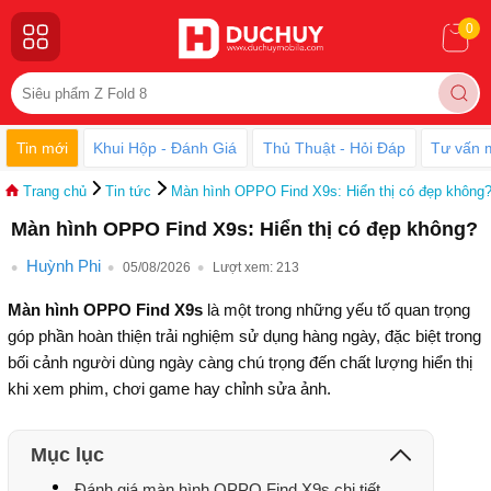
0
Tin mới
Khui Hộp - Đánh Giá
Thủ Thuật - Hỏi Đáp
Tư vấn 
Trang chủ
Tin tức
Màn hình OPPO Find X9s: Hiển thị có đẹp không
Màn hình OPPO Find X9s: Hiển thị có đẹp không?
Huỳnh Phi
05/08/2026
Lượt xem:
213
Màn hình OPPO Find X9s
là một trong những yếu tố quan trọng
góp phần hoàn thiện trải nghiệm sử dụng hàng ngày, đặc biệt trong
bối cảnh người dùng ngày càng chú trọng đến chất lượng hiển thị
khi xem phim, chơi game hay chỉnh sửa ảnh.
Mục lục
Đánh giá màn hình OPPO Find X9s chi tiết