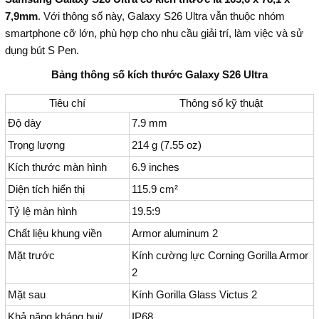
7,9mm
. Với thông số này, Galaxy S26 Ultra vẫn thuộc nhóm
smartphone cỡ lớn, phù hợp cho nhu cầu giải trí, làm việc và sử
dụng bút S Pen.
Bảng thông số kích thước Galaxy S26 Ultra
Tiêu chí
Thông số kỹ thuật
Độ dày
7.9 mm
Trọng lượng
214 g (7.55 oz)
Kích thước màn hình
6.9 inches
Diện tích hiển thị
115.9 cm²
Tỷ lệ màn hình
19.5:9
Chất liệu khung viền
Armor aluminum 2
Mặt trước
Kính cường lực Corning Gorilla Armor
2
Mặt sau
Kính Gorilla Glass Victus 2
Khả năng kháng bụi/
IP68