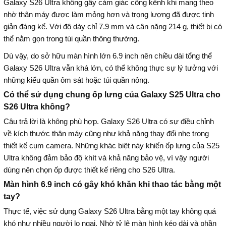
Galaxy S26 Ultra không gây cảm giác cồng kềnh khi mang theo
nhờ thân máy được làm mỏng hơn và trọng lượng đã được tinh
giản đáng kể. Với độ dày chỉ 7.9 mm và cân nặng 214 g, thiết bị có
thể nằm gọn trong túi quần thông thường.
Dù vậy, do sở hữu màn hình lớn 6.9 inch nên chiều dài tổng thể
Galaxy S26 Ultra vẫn khá lớn, có thể không thực sự lý tưởng với
những kiểu quần ôm sát hoặc túi quần nông.
Có thể sử dụng chung ốp lưng của Galaxy S25 Ultra cho
S26 Ultra không?
Câu trả lời là không phù hợp. Galaxy S26 Ultra có sự điều chỉnh
về kích thước thân máy cũng như khả năng thay đổi nhẹ trong
thiết kế cụm camera. Những khác biệt này khiến ốp lưng của S25
Ultra không đảm bảo độ khít và khả năng bảo vệ, vì vậy người
dùng nên chọn ốp được thiết kế riêng cho S26 Ultra.
Màn hình 6.9 inch có gây khó khăn khi thao tác bằng một
tay?
Thực tế, việc sử dụng Galaxy S26 Ultra bằng một tay không quá
khó như nhiều người lo ngại. Nhờ tỷ lệ màn hình kéo dài và phần