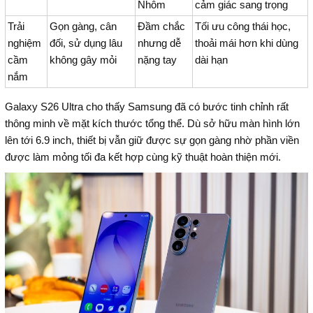
Nhôm
cảm giác sang trọng
Trải
Gọn gàng, cân
Đầm chắc
Tối ưu công thái học,
nghiệm
đối, sử dụng lâu
nhưng dễ
thoải mái hơn khi dùng
cầm
không gây mỏi
nặng tay
dài hạn
nắm
Galaxy S26 Ultra cho thấy Samsung đã có bước tinh chỉnh rất
thông minh về mặt kích thước tổng thể. Dù sở hữu màn hình lớn
lên tới 6.9 inch, thiết bị vẫn giữ được sự gọn gàng nhờ phần viền
được làm mỏng tối đa kết hợp cùng kỹ thuật hoàn thiện mới.