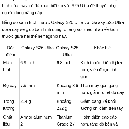
hình của máy có đủ khác biệt so với S25 Ultra để thuyết phục
người dùng nâng cấp.
Bảng so sánh kích thước Galaxy S26 Ultra với Galaxy S25 Ultra
dưới đây sẽ giúp bạn hình dung rõ ràng sự khác nhau về kích
thước giữa hai thế hệ flagship này.
Đặc
Galaxy S26 Ultra
Galaxy S25
Khác biệt
điểm
Ultra
Màn
6.9 inch
6.8 inch
Kích thước hiển thị lớn
hình
hơn, viền được tinh
giản
Độ dày
7.9 mm
Khoảng 8.6
Thân máy gọn gàng
mm
hơn, giảm rõ rệt độ dày
Trọng
214 g
Khoảng
Giảm đáng kể khối
lượng
232 g
lượng khi cầm trên tay
Chất
Armor aluminum
Titanium
Hoàn thiện cao cấp
liệu
2
Grade 2 /
hơn, tăng độ bền và