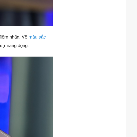
 điểm nhấn. Về
màu sắc
 sự năng động.