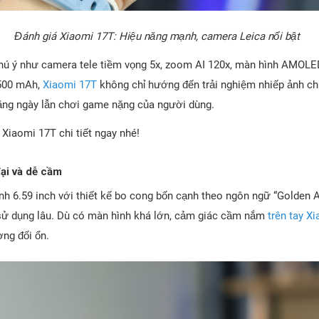
Đánh giá Xiaomi 17T: Hiệu năng mạnh, camera Leica nổi bật
hú ý như camera tele tiềm vọng 5x, zoom AI 120x, màn hình AMOLED
.500 mAh,
Xiaomi 17T
không chỉ hướng đến trải nghiệm nhiếp ảnh c
ằng ngày lẫn chơi game nặng của người dùng.
Xiaomi 17T chi tiết ngay nhé!
đại và dễ cầm
h 6.59 inch với thiết kế bo cong bốn cạnh theo ngôn ngữ “Golden A
sử dụng lâu. Dù có màn hình khá lớn, cảm giác cầm nắm
trên tay X
ng đối ổn.