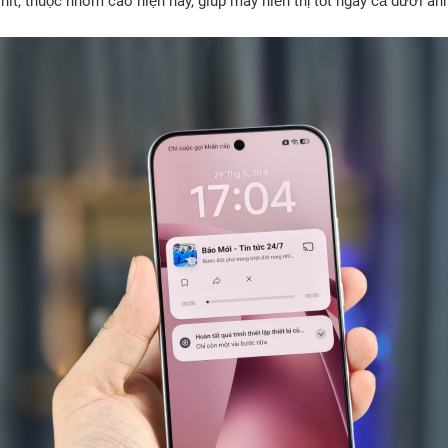
 nit, thuộc nhóm cao hiện nay, giúp máy hiển thị tốt ngay cả dưới án