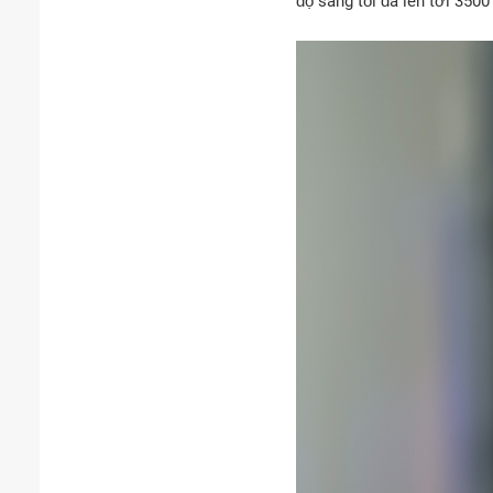
độ sáng tối đa lên tới 3500