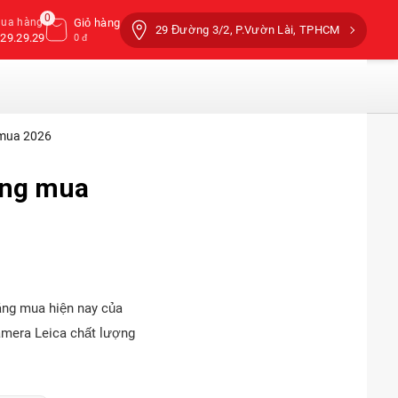
0
mua hàng
Giỏ hàng
29 Đường 3/2, P.Vườn Lài, TPHCM
29.29.29
0 đ
 mua 2026
áng mua
áng mua hiện nay của
camera Leica chất lượng