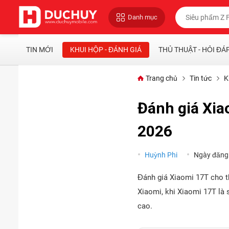
Danh mục
TIN MỚI
KHUI HỘP - ĐÁNH GIÁ
THỦ THUẬT - HỎI ĐÁ
Trang chủ
Tin tức
K
Đánh giá Xia
2026
Huỳnh Phi
Ngày đăng
Đánh giá Xiaomi 17T cho t
Xiaomi, khi Xiaomi 17T là 
cao.