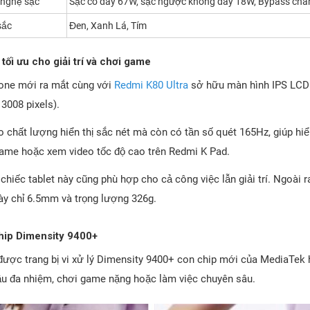
nghệ sạc
Sạc có dây 67W, sạc ngược không dây 18W, Bypass cha
sắc
Đen, Xanh Lá, Tím
tối ưu cho giải trí và chơi game
ne mới ra mắt cùng với
Redmi K80 Ultra
sở hữu màn hình IPS LCD k
 3008 pixels).
 chất lượng hiển thị sắc nét mà còn có tần số quét 165Hz, giúp hiể
 game hoặc xem video tốc độ cao trên Redmi K Pad.
 chiếc tablet này cũng phù hợp cho cả công việc lẫn giải trí. Ngoài r
ày chỉ 6.5mm và trọng lượng 326g.
hip Dimensity 9400+
được trang bị vi xử lý Dimensity 9400+ con chip mới của MediaTek
cầu đa nhiệm, chơi game nặng hoặc làm việc chuyên sâu.