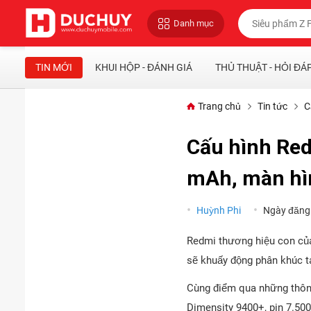
Danh mục
TIN MỚI
KHUI HỘP - ĐÁNH GIÁ
THỦ THUẬT - HỎI ĐÁ
Trang chủ
Tin tức
C
Cấu hình Red
mAh, màn hì
Huỳnh Phi
Ngày đăng
Redmi thương hiệu con của
sẽ khuấy động phân khúc ta
Cùng điểm qua những thông
Dimensity 9400+, pin 7.500