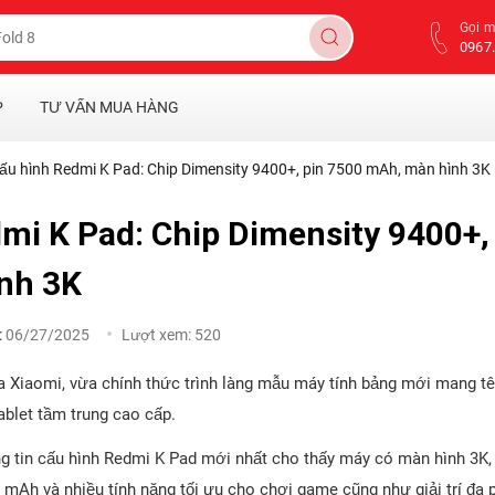
Gọi 
0967.
P
TƯ VẤN MUA HÀNG
ấu hình Redmi K Pad: Chip Dimensity 9400+, pin 7500 mAh, màn hình 3K
mi K Pad: Chip Dimensity 9400+,
nh 3K
:
06/27/2025
Lượt xem:
520
 Xiaomi, vừa chính thức trình làng mẫu máy tính bảng mới mang t
blet tầm trung cao cấp.
 tin cấu hình Redmi K Pad mới nhất cho thấy máy có màn hình 3K, 1
 mAh và nhiều tính năng tối ưu cho chơi game cũng như giải trí đa 