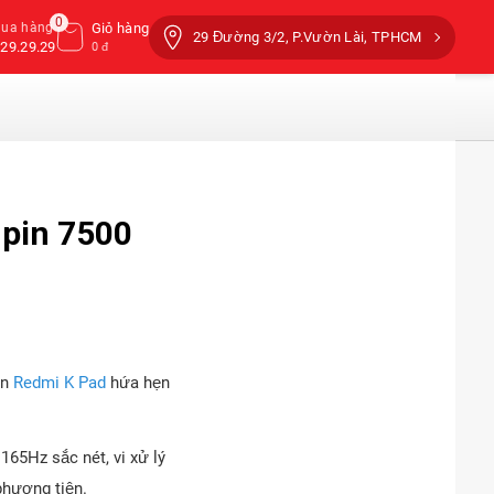
0
mua hàng
Giỏ hàng
29 Đường 3/2, P.Vườn Lài, TPHCM
29.29.29
0 đ
 pin 7500
ên
Redmi K Pad
hứa hẹn
65Hz sắc nét, vi xử lý
phương tiện.