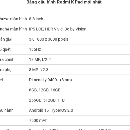
Bảng cấu hình Redmi K Pad mới nhất
thước màn hình
8.8 inch
nghệ màn hình
IPS LCD, HDR Vivid, Dolby Vision
ân giải
3K 1880 x 3008 pixels
ố quét
165Hz
a chính
13 MP, f/2.2
ra phụ
8 MP, f/2.3
et
Dimensity 9400+ (3 nm)
8GB, 12GB, 16GB
256GB, 512GB, 1TB
ều hành
Android 15, HyperOS 2.0
7500 mAh