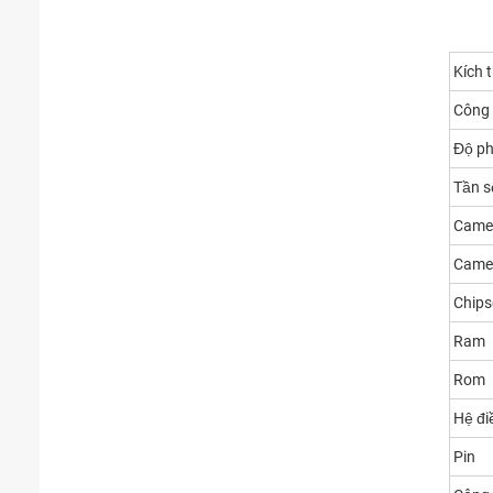
Kích 
Công 
Độ ph
Tần s
Camer
Came
Chips
Ram
Rom
Hệ đi
Pin