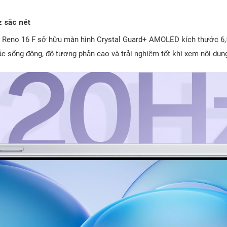
 sắc nét
O Reno 16 F sở hữu màn hình Crystal Guard+ AMOLED kích thước 6,
ống động, độ tương phản cao và trải nghiệm tốt khi xem nội dung g