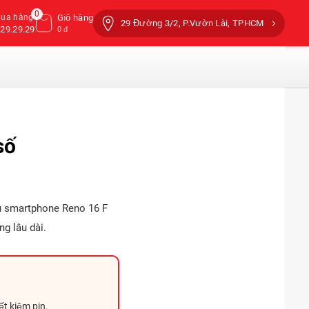
0
mua hàng
Giỏ hàng
29 Đường 3/2, P.Vườn Lài, TPHCM
29.29.29
0 đ
số
u smartphone Reno 16 F
ng lâu dài.
t kiệm pin.