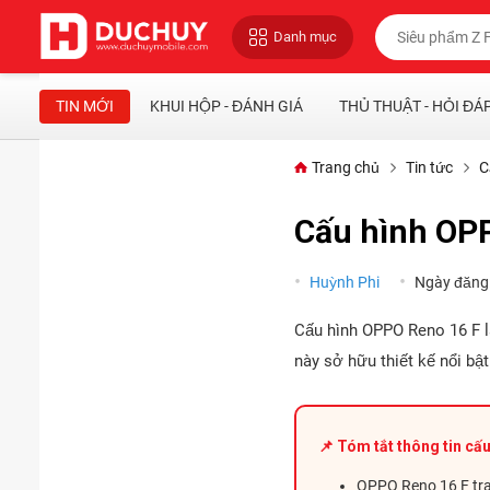
Danh mục
TIN MỚI
KHUI HỘP - ĐÁNH GIÁ
THỦ THUẬT - HỎI ĐÁ
Trang chủ
Tin tức
C
Cấu hình OPP
Huỳnh Phi
Ngày đăng
Cấu hình OPPO Reno 16 F 
này sở hữu thiết kế nổi bật
📌 Tóm tắt thông tin cấ
OPPO Reno 16 F tran