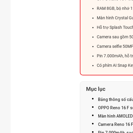
RAM 8GB, bộ nhớ 1
Màn hình Crystal Gu
Hỗ trợ Splash Touc
Camera sau gồm 50M
Camera selfie 50MP,
Pin 7.000mAh, hỗ 
Có phím AI Snap Ke
Mục lục
Bảng thông số cấu
OPPO Reno 16 F s
Màn hình AMOLED 
Camera Reno 16 F 
Pin 7.000mAh, sạ