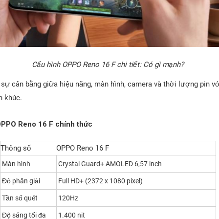
Cấu hình OPPO Reno 16 F chi tiết: Có gì mạnh?
ự cân bằng giữa hiệu năng, màn hình, camera và thời lượng pin v
n khúc.
OPPO Reno 16 F chính thức
Thông số
OPPO Reno 16 F
Màn hình
Crystal Guard+ AMOLED 6,57 inch
Độ phân giải
Full HD+ (2372 x 1080 pixel)
Tần số quét
120Hz
Độ sáng tối đa
1.400 nit