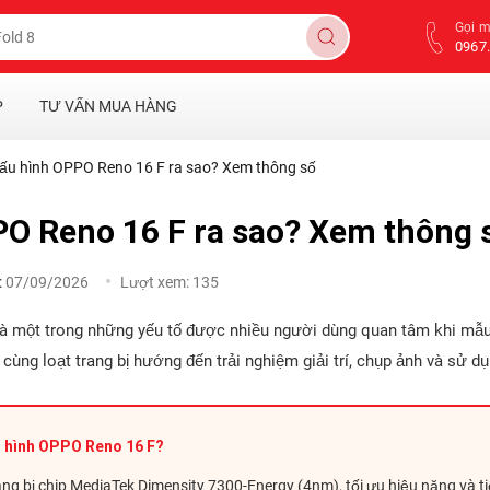
Gọi 
0967.
P
TƯ VẤN MUA HÀNG
ấu hình OPPO Reno 16 F ra sao? Xem thông số
O Reno 16 F ra sao? Xem thông 
:
07/09/2026
Lượt xem:
135
là một trong những yếu tố được nhiều người dùng quan tâm khi mẫ
 cùng loạt trang bị hướng đến trải nghiệm giải trí, chụp ảnh và sử dụ
u hình OPPO Reno 16 F?
g bị chip MediaTek Dimensity 7300-Energy (4nm), tối ưu hiệu năng và tiế