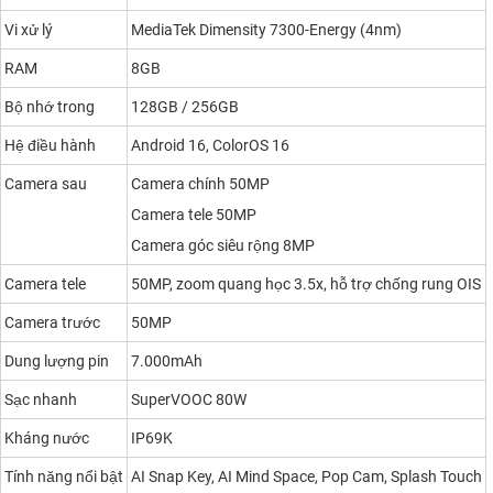
Vi xử lý
MediaTek Dimensity 7300-Energy (4nm)
RAM
8GB
Bộ nhớ trong
128GB / 256GB
Hệ điều hành
Android 16, ColorOS 16
Camera sau
Camera chính 50MP
Camera tele 50MP
Camera góc siêu rộng 8MP
Camera tele
50MP, zoom quang học 3.5x, hỗ trợ chống rung OIS
Camera trước
50MP
Dung lượng pin
7.000mAh
Sạc nhanh
SuperVOOC 80W
Kháng nước
IP69K
Tính năng nổi bật
AI Snap Key, AI Mind Space, Pop Cam, Splash Touch