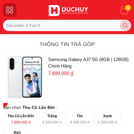
0
THÔNG TIN TRẢ GÓP
Samsung Galaxy A37 5G (8GB | 128GB)
Chính Hãng
7.699.000
đ
Bạn chọn
Thu Cũ Lên Đời
:
Thu Cũ Lên Đời
Trắng
Tím
Xanh
7.699.000
đ
8.399.000
đ
8.399.000
đ
8.399.000
đ
Đen