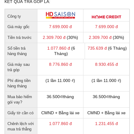
KẾT QUẢ TRẢ GÓP LÀ:
Công ty
7.699.000
đ
7.699.000
đ
Giá máy gốc
2.309.700
đ
(30%)
2.309.700
đ
(30%)
Tiền trả trước
1.077.860
đ
(6
735.639
đ
(6 Tháng)
Số tiền trả
Tháng)
hàng tháng
8.776.860
đ
8.930.455
đ
Giá máy sau
trả góp
(1 lần 11.000 ₫)
(1 lần 11.000 ₫)
Phí đóng tiền
hàng tháng
36.500₫/tháng
36.500₫/tháng
Mua bảo hiểm
gói vay?
CMND + Bằng lái xe
CMND + Bằng lái xe
Giấy tờ cần có
1.077.860
đ
1.231.455
đ
Chênh lệch với
mua trả thẳng