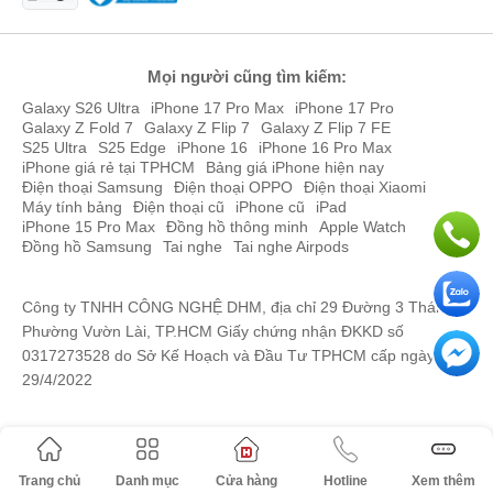
Mọi người cũng tìm kiếm:
Galaxy S26 Ultra
iPhone 17 Pro Max
iPhone 17 Pro
Galaxy Z Fold 7
Galaxy Z Flip 7
Galaxy Z Flip 7 FE
S25 Ultra
S25 Edge
iPhone 16
iPhone 16 Pro Max
iPhone giá rẻ tại TPHCM
Bảng giá iPhone hiện nay
Điện thoại Samsung
Điện thoại OPPO
Điện thoại Xiaomi
Máy tính bảng
Điện thoại cũ
iPhone cũ
iPad
iPhone 15 Pro Max
Đồng hồ thông minh
Apple Watch
Đồng hồ Samsung
Tai nghe
Tai nghe Airpods
Công ty TNHH CÔNG NGHỆ DHM, địa chỉ 29 Đường 3 Tháng 2,
Phường Vườn Lài, TP.HCM Giấy chứng nhận ĐKKD số
0317273528 do Sở Kế Hoạch và Đầu Tư TPHCM cấp ngày
29/4/2022
Trang chủ
Danh mục
Cửa hàng
Hotline
Xem thêm