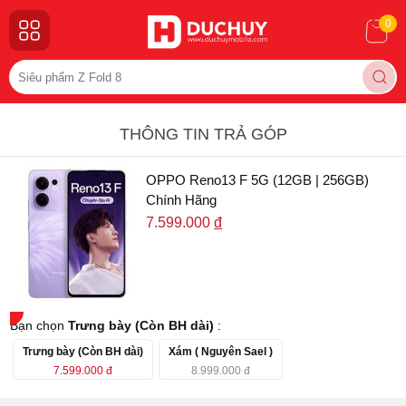
0
THÔNG TIN TRẢ GÓP
OPPO Reno13 F 5G (12GB | 256GB)
Chính Hãng
7.599.000
đ
Bạn chọn
Trưng bày (Còn BH dài)
:
Trưng bày (Còn BH dài)
Xám ( Nguyên Sael )
7.599.000
đ
8.999.000
đ