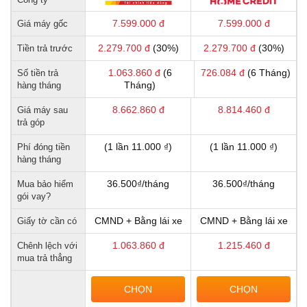
7.599.000
đ
7.599.000
đ
Giá máy gốc
2.279.700
đ
(30%)
2.279.700
đ
(30%)
Tiền trả trước
1.063.860
đ
(6
726.084
đ
(6 Tháng)
Số tiền trả
Tháng)
hàng tháng
8.662.860
đ
8.814.460
đ
Giá máy sau
trả góp
(1 lần 11.000 ₫)
(1 lần 11.000 ₫)
Phí đóng tiền
hàng tháng
36.500₫/tháng
36.500₫/tháng
Mua bảo hiểm
gói vay?
CMND + Bằng lái xe
CMND + Bằng lái xe
Giấy tờ cần có
1.063.860
đ
1.215.460
đ
Chênh lệch với
mua trả thẳng
CHỌN
CHỌN