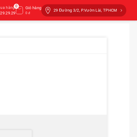
0
mua hàng
Giỏ hàng
29 Đường 3/2, P.Vườn Lài, TPHCM
29.29.29
0 đ