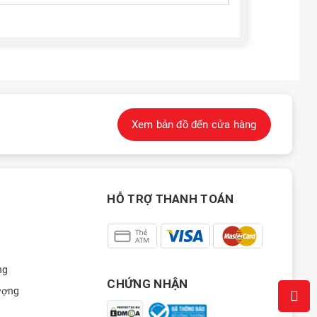
Xem bản đồ đến cửa hàng
HỖ TRỢ THANH TOÁN
ng
CHỨNG NHẬN
ượng