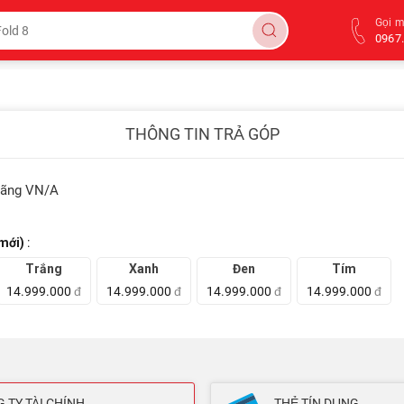
Gọi 
0967.
THÔNG TIN TRẢ GÓP
Hãng VN/A
mới)
:
Trắng
Xanh
Đen
Tím
14.999.000
đ
14.999.000
đ
14.999.000
đ
14.999.000
đ
 TY TÀI CHÍNH
THẺ TÍN DỤNG