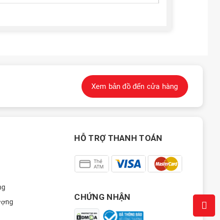
Xem bản đồ đến cửa hàng
HỖ TRỢ THANH TOÁN
ng
CHỨNG NHẬN
ượng