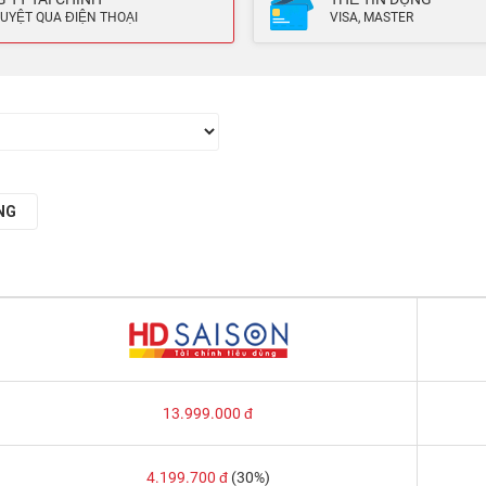
UYỆT QUA ĐIỆN THOẠI
VISA, MASTER
NG
13.999.000
đ
4.199.700
đ
(30%)