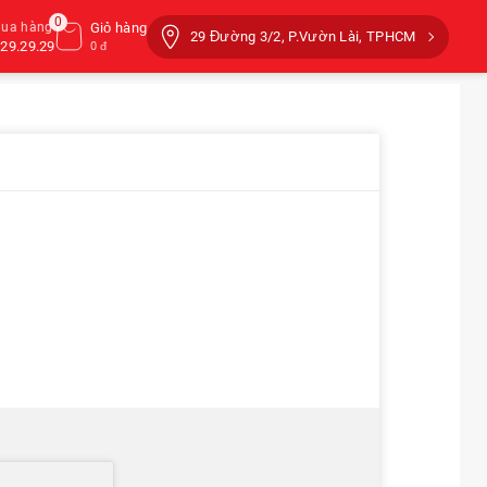
0
mua hàng
Giỏ hàng
29 Đường 3/2, P.Vườn Lài, TPHCM
29.29.29
0 đ